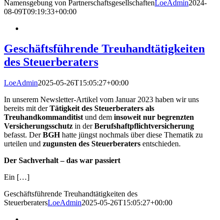
Namens­gebung von Partnerschafts­gesellschaften
LoeAdmin
2024-
08-09T09:19:33+00:00
Geschäftsführende Treuhandtätigkeiten
des Steuerberaters
LoeAdmin
2025-05-26T15:05:27+00:00
In unserem Newsletter-Artikel vom Januar 2023 haben wir uns
bereits mit der
Tätigkeit des Steuerberaters als
Treuhandkommanditist
und dem
insoweit nur begrenzten
Versicherungsschutz
in der
Berufshaftpflichtversicherung
befasst. Der
BGH
hatte jüngst nochmals über diese Thematik zu
urteilen und
zugunsten des Steuerberaters
entschieden.
Der Sachverhalt – das war passiert
Ein […]
Geschäftsführende Treuhandtätigkeiten des
Steuerberaters
LoeAdmin
2025-05-26T15:05:27+00:00