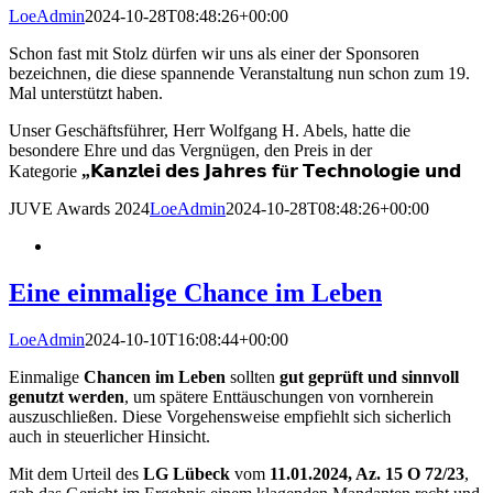
LoeAdmin
2024-10-28T08:48:26+00:00
Schon fast mit Stolz dürfen wir uns als einer der Sponsoren
bezeichnen, die diese spannende Veranstaltung nun schon zum 19.
Mal unterstützt haben.
Unser Geschäftsführer, Herr Wolfgang H. Abels, hatte die
besondere Ehre und das Vergnügen, den Preis in der
Kategorie
„
𝗞𝗮𝗻𝘇𝗹𝗲𝗶
𝗱𝗲𝘀
𝗝𝗮𝗵𝗿𝗲𝘀
𝗳
ü
𝗿
𝗧𝗲𝗰𝗵𝗻𝗼𝗹𝗼𝗴𝗶𝗲
𝘂𝗻𝗱
JUVE Awards 2024
LoeAdmin
2024-10-28T08:48:26+00:00
Eine einmalige Chance im Leben
LoeAdmin
2024-10-10T16:08:44+00:00
Einmalige
Chancen im Leben
sollten
gut geprüft und sinnvoll
genutzt werden
, um spätere Enttäuschungen von vornherein
auszuschließen. Diese Vorgehensweise empfiehlt sich sicherlich
auch in steuerlicher Hinsicht.
Mit dem Urteil des
LG Lübeck
vom
11.01.2024, Az. 15 O 72/23
,