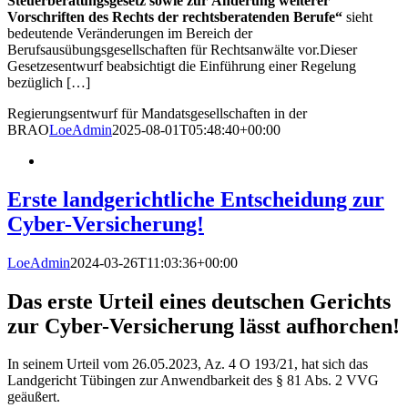
Steuerberatungsgesetz sowie zur Änderung weiterer
Vorschriften des Rechts der rechtsberatenden Berufe“
sieht
bedeutende Veränderungen im Bereich der
Berufsausübungsgesellschaften für Rechtsanwälte vor.Dieser
Gesetzesentwurf beabsichtigt die Einführung einer Regelung
bezüglich […]
Regier­ungs­ent­wurf für Mandats­gesell­schaf­ten in der
BRAO
LoeAdmin
2025-08-01T05:48:40+00:00
Erste land­gericht­liche Ent­scheid­ung zur
Cyber-Ver­sicher­ung!
LoeAdmin
2024-03-26T11:03:36+00:00
Das erste Urteil eines deutschen Gerichts
zur Cyber-Versicherung lässt aufhorchen!
In seinem Urteil vom 26.05.2023, Az. 4 O 193/21, hat sich das
Landgericht Tübingen zur Anwendbarkeit des § 81 Abs. 2 VVG
geäußert.