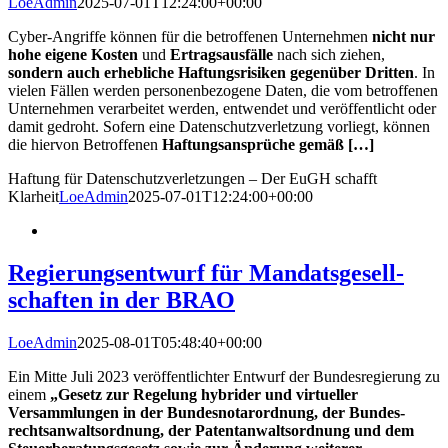
LoeAdmin
2025-07-01T12:24:00+00:00
Cyber-Angriffe können für die betroffenen Unternehmen
nicht nur
hohe eigene Kosten
und
Ertragsausfälle
nach sich ziehen,
sondern auch erhebliche Haftungsrisiken gegenüber Dritten
. In
vielen Fällen werden personenbezogene Daten, die vom betroffenen
Unternehmen verarbeitet werden, entwendet und veröffentlicht oder
damit gedroht. Sofern eine Datenschutzverletzung vorliegt, können
die hiervon Betroffenen
Haftungsansprüche gemäß […]
Haftung für Daten­schutz­verletzungen – Der EuGH schafft
Klarheit
LoeAdmin
2025-07-01T12:24:00+00:00
Regier­ungs­ent­wurf für Mandats­gesell­
schaf­ten in der BRAO
LoeAdmin
2025-08-01T05:48:40+00:00
Ein Mitte Juli 2023 veröffentlichter Entwurf der Bundesregierung zu
einem
„Gesetz zur Regelung hybrider und virtueller
Versammlungen in der Bundesnotarordnung, der Bundes-
rechtsanwaltsordnung, der Patentanwaltsordnung und dem