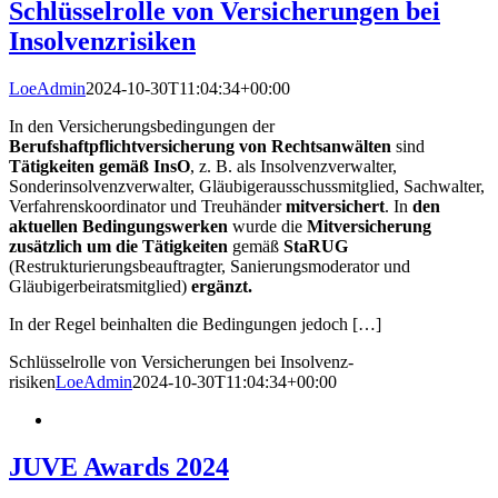
Schlüssel­rolle von Versicherungen bei
Insolvenz­risiken
LoeAdmin
2024-10-30T11:04:34+00:00
In den Versicherungsbedingungen der
Berufshaftpflichtversicherung von Rechtsanwälten
sind
Tätigkeiten gemäß InsO
, z. B. als Insolvenzverwalter,
Sonderinsolvenzverwalter, Gläubigerausschussmitglied, Sachwalter,
Verfahrenskoordinator und Treuhänder
mitversichert
. In
den
aktuellen Bedingungswerken
wurde die
Mitversicherung
zusätzlich um die Tätigkeiten
gemäß
StaRUG
(
Restrukturierungsbeauftragter, Sanierungsmoderator und
Gläubigerbeiratsmitglied)
ergänzt.
In der Regel beinhalten die Bedingungen jedoch […]
Schlüssel­rolle von Versicherungen bei Insolvenz­
risiken
LoeAdmin
2024-10-30T11:04:34+00:00
JUVE Awards 2024