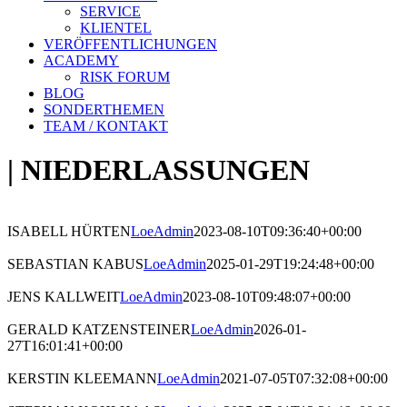
SERVICE
KLIENTEL
VERÖFFENTLICHUNGEN
ACADEMY
RISK FORUM
BLOG
SONDERTHEMEN
TEAM / KONTAKT
| NIEDERLASSUNGEN
ISABELL HÜRTEN
LoeAdmin
2023-08-10T09:36:40+00:00
SEBASTIAN KABUS
LoeAdmin
2025-01-29T19:24:48+00:00
JENS KALLWEIT
LoeAdmin
2023-08-10T09:48:07+00:00
GERALD KATZENSTEINER
LoeAdmin
2026-01-
27T16:01:41+00:00
KERSTIN KLEEMANN
LoeAdmin
2021-07-05T07:32:08+00:00