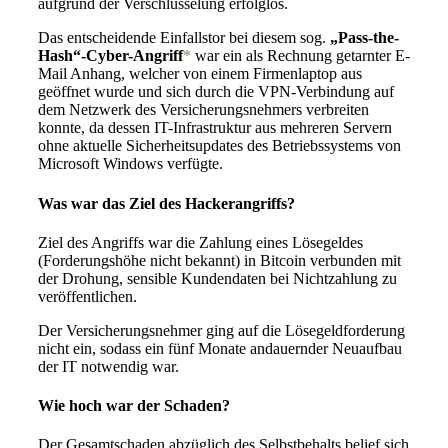
aufgrund der Verschlüsselung erfolglos.
Das entscheidende Einfallstor bei diesem sog.
„Pass-the-
Hash“-Cyber-Angriff
*
war ein als Rechnung getarnter E-
Mail Anhang, welcher von einem Firmenlaptop aus
geöffnet wurde und sich durch die VPN-Verbindung auf
dem Netzwerk des Versicherungsnehmers verbreiten
konnte, da dessen IT-Infrastruktur aus mehreren Servern
ohne aktuelle Sicherheitsupdates des Betriebssystems von
Microsoft Windows verfügte.
Was war das Ziel des Hackerangriffs?
Ziel des Angriffs war die Zahlung eines Lösegeldes
(Forderungshöhe nicht bekannt) in Bitcoin verbunden mit
der Drohung, sensible Kundendaten bei Nichtzahlung zu
veröffentlichen.
Der Versicherungsnehmer ging auf die Lösegeldforderung
nicht ein, sodass ein fünf Monate andauernder Neuaufbau
der IT notwendig war.
Wie hoch war der Schaden?
Der Gesamtschaden abzüglich des Selbstbehalts belief sich